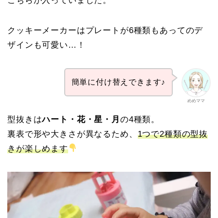
こちらが入っていました。
クッキーメーカーはプレートが6種類もあってのデ
ザインも可愛い…！
簡単に付け替えできます♪
めめママ
型抜きは
ハート・花・星・月
の4種類。
裏表で形や大きさが異なるため、
1つで2種類の型抜
きが楽しめます